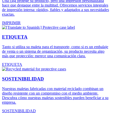
Una caja protege su producto, pero una impresión personalizada
hace que destaque entre la multitud. Ofrecemos servicios integrales
de impresión interna: rápidos, fiables y adaptados a sus necesidades
exactas.
IMPRIMIR
ETIQUETA
Tanto si utiliza su maleta para el transporte, como si es un embalaje
de venta o un sistema de organización, su producto necesita algo
más que protección: merece una comunicación clara.
ETIQUETA
SOSTENIBILIDAD
Nuestras maletas fabricadas con material reciclado combinan un
diseño resistente con un compromiso con el medio ambiente.
Descubra cómo nuestras maletas sostenibles pueden beneficiar a su
empresa.
SOSTENIBILIDAD