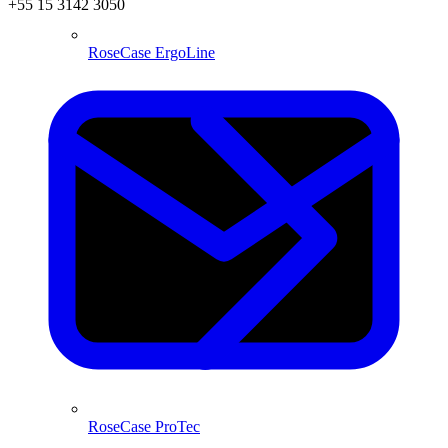
+55 15 3142 3050
RoseCase ErgoLine
RoseCase ProTec