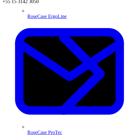
+55 15 3142 3050
RoseCase ErgoLine
RoseCase ProTec