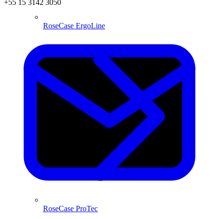
+55 15 3142 3050
RoseCase ErgoLine
RoseCase ProTec